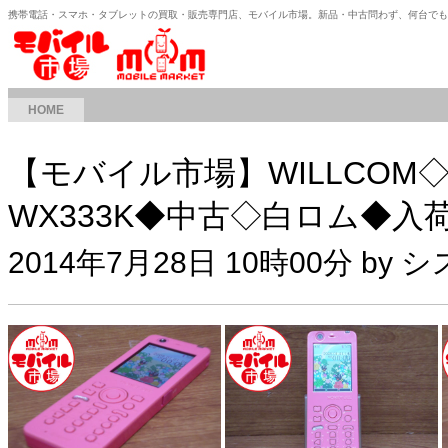
携帯電話・スマホ・タブレットの買取・販売専門店、モバイル市場。新品・中古問わず、何台で
HOME
【モバイル市場】WILLCOM◇H
WX333K◆中古◇白ロム◆入
2014年7月28日 10時00分 by