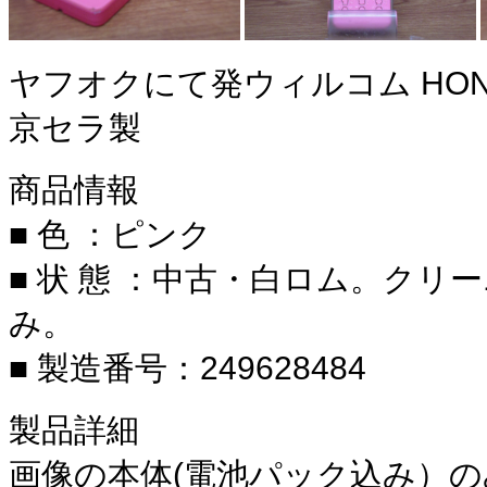
ヤフオクにて発ウィルコム HONEY
京セラ製
商品情報
■ 色 ：ピンク
■ 状 態 ：中古・白ロム。クリ
み。
■ 製造番号：249628484
製品詳細
画像の本体(電池パック込み）