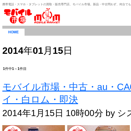
携帯電話・スマホ・タブレットの買取・販売専門店、モバイル市場。新品・中古問わず、何台で
HOME
2014
年
01
月
15
日
1
件中
1
～
1
件目
モバイル市場・中古・au・CA0
イ・白ロム・即決
2014年1月15日 10時00分 by