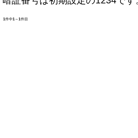
暗証番号は初期設定の1234です
1
件中
1
～
1
件目