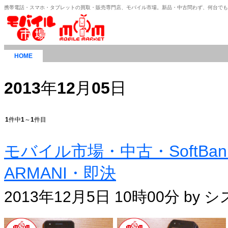
携帯電話・スマホ・タブレットの買取・販売専門店、モバイル市場。新品・中古問わず、何台で
HOME
2013
年
12
月
05
日
1
件中
1
～
1
件目
モバイル市場・中古・SoftBank
ARMANI・即決
2013年12月5日 10時00分 by