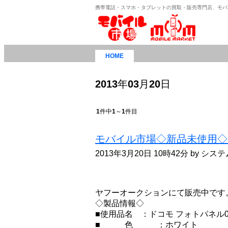
携帯電話・スマホ・タブレットの買取・販売専門店、モバ
HOME
2013
年
03
月
20
日
1
件中
1
～
1
件目
モバイル市場◇新品未使用◇d
2013年3月20日 10時42分 by シ
ヤフーオークションにて販売中です
◇製品情報◇
■使用品名 ：ドコモ フォトパネ
■ 色 ：ホワイト