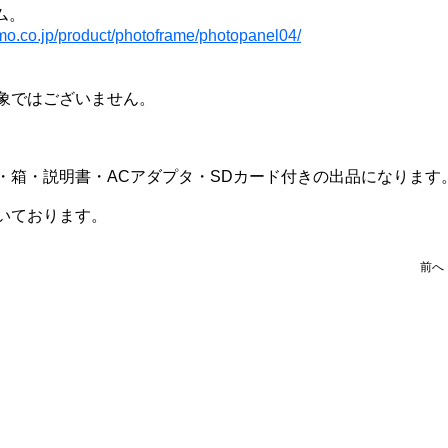
ム。
mo.co.jp/product/photoframe/photopanel04/
象ではございません。
・箱・説明書・ACアダプタ・SDカード付きの出品になります
いております。
前