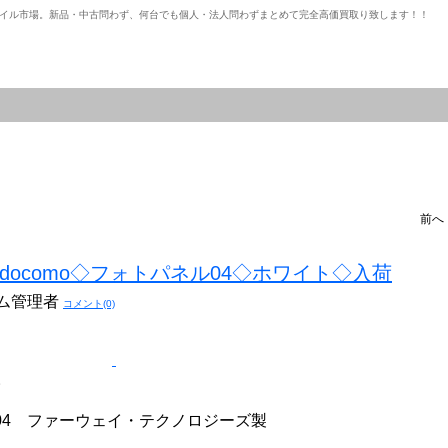
イル市場。新品・中古問わず、何台でも個人・法人問わずまとめて完全高価買取り致します！！
前
ocomo◇フォトパネル04◇ホワイト◇入荷
ステム管理者
コメント(0)
。
ル04 ファーウェイ・テクノロジーズ製