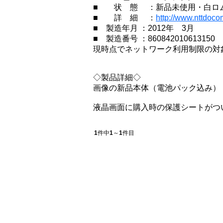
■ 状 態 ：新品未使用・白ロ
■ 詳 細 ：
http://www.nttdoco
■ 製造年月 ：2012年 3月
■ 製造番号 ：860842010613150
現時点でネットワーク利用制限の対
◇製品詳細◇
画像の新品本体（電池パック込み）
液晶画面に購入時の保護シートがつ
1
件中
1
～
1
件目