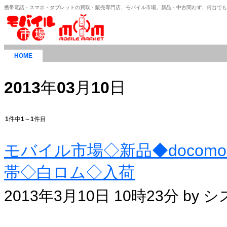
携帯電話・スマホ・タブレットの買取・販売専門店、モバイル市場。新品・中古問わず、何台で
HOME
2013
年
03
月
10
日
1
件中
1
～
1
件目
モバイル市場◇新品◆docomo
帯◇白ロム◇入荷
2013年3月10日 10時23分 by